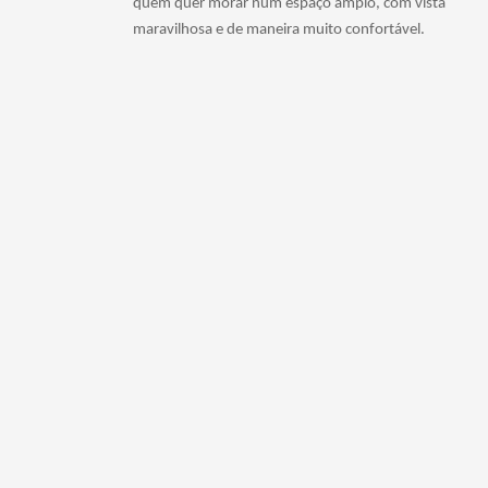
quem quer morar num espaço amplo, com vista
maravilhosa e de maneira muito confortável.